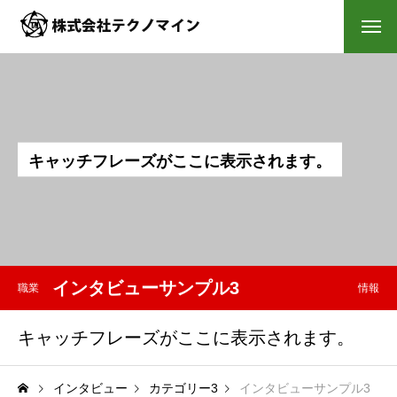
キ
ャ
ッ
チ
フ
レ
ー
ズ
が
こ
こ
に
表
示
さ
れ
ま
す
。
インタビューサンプル3
職業
情報
キャッチフレーズがここに表示されます。
インタビュー
カテゴリー3
インタビューサンプル3